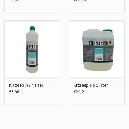
Veilig in gebruik
Eenvoudig met water af te spoelen
Veroorzaakt bij juist gebruik geen vlekken
Bevat geen geur, glans en kleurstoffen
Voor kitten op basis van Siliconen, MS Polymeer, Polysulfide
en Polyurethaan
Kant & Klaar
Huidvriendelijk
Gebruiksaanwijzing
Kitzeep Gold Kant & Klaar is speciaal ontwikkeld voor het
Kitzeep HS 1 liter
Kitzeep HS 5 liter
afstrijken en of gladstrijken van kitvoegen. Voor gebruik
€6,88
€24,21
schudden of doorroeren. De verdunde Kitzeep Gold Kant &
Klaar zuinig aanbrengen op de aangebrachte kit met
bijvoorbeeld een sprayfles of een schone zeepkwast. Daarna
met bijvoorbeeld een afwerkhoutje de kit in de lengterichting
over de kitvoeg strijken waarbij de kit tegen de voegflanken