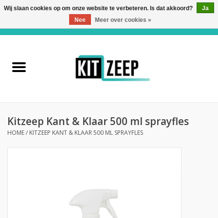
Wij slaan cookies op om onze website te verbeteren. Is dat akkoord?
Ja
Nee
Meer over cookies »
0 Artikelen - €0,00
Home
Kitzeep
Private Label
Kitzeep Kant & Klaar 500 ml sprayfles
Verwerkingsmateriaal
HOME
/
KITZEEP KANT & KLAAR 500 ML SPRAYFLES
Kitzeep Wet Wipes
Over ons
Contact