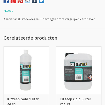
afdichtingskit behouden. Gebruik de Kitzeep Kant & Klaar
afwerkzeep voor het afmessen van de bovenlaag van silicone-,
Kitzeep
polyurethaan-, en MS hybride-polymeer afdichtingkitten.
Aan verlanglijst toevoegen
/
Toevoegen om te vergelijken
/
Afdrukken
Omschrijving
Kitzeep Gold Kant & Klaar is een universeel hulpmiddel bij het
Gerelateerde producten
afstrijken en of gladstrijken van kitvoegen. Kitzeep Gold is PH-
neutraal en veilig voor de gebruiker. Geeft geen vergeling of
verkleuring van de afdichtingskitten. Daarnaast bevat de
professionele Kitzeep Gold Kant & Klaar afwerkzeep geen geur-
en kleurstoffen of siliconen. Biologisch afbreekbaar, kleurloos en
geurloos.
Eigenschappen
PH-Neutraal
Geen invloed op coatings of kunststoffen
Kitzeep Gold 1 liter
Kitzeep Gold 5 liter
Zuurvrij, alkalivrij en siliconenvrij
€6,32
€22,15