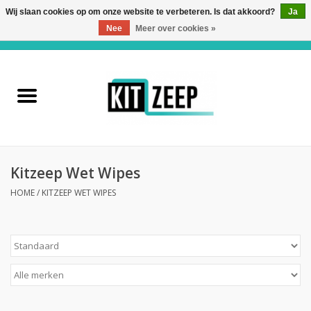
Wij slaan cookies op om onze website te verbeteren. Is dat akkoord?
Ja
Nee
Meer over cookies »
0 Artikelen - €0,00
Home
Kitzeep
Private Label
Kitzeep Wet Wipes
Verwerkingsmateriaal
HOME
/
KITZEEP WET WIPES
Kitzeep Wet Wipes
Over ons
Contact