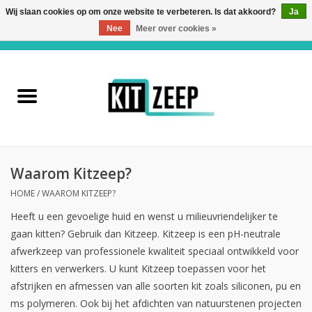
Wij slaan cookies op om onze website te verbeteren. Is dat akkoord?
Ja
Nee
Meer over cookies »
0 Artikelen - €0,00
Home
Kitzeep
Private Label
Waarom Kitzeep?
Verwerkingsmateriaal
HOME
/
WAAROM KITZEEP?
Heeft u een gevoelige huid en wenst u milieuvriendelijker te
Kitzeep Wet Wipes
gaan kitten? Gebruik dan Kitzeep. Kitzeep is een pH-neutrale
afwerkzeep van professionele kwaliteit speciaal ontwikkeld voor
Over ons
kitters en verwerkers. U kunt Kitzeep toepassen voor het
afstrijken en afmessen van alle soorten kit zoals siliconen, pu en
Contact
ms polymeren. Ook bij het afdichten van natuurstenen projecten